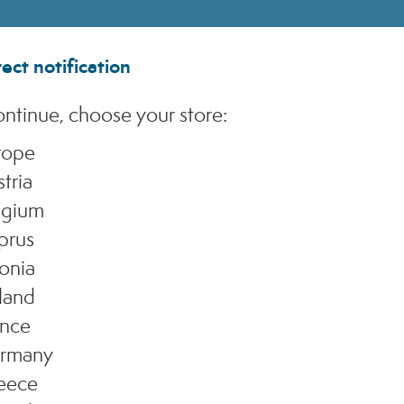
cesso
ect notification
ntinue, choose your store:
rope
tria
lgium
essuna Password
prus
onia
land
ance
rmany
elle email
eece