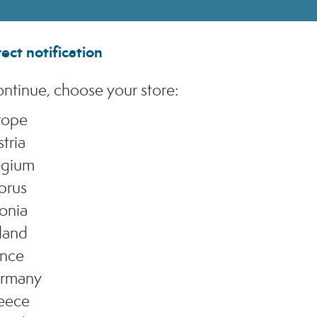
ect notification
ntinue, choose your store:
rope
tria
lgium
prus
onia
land
ance
rmany
eece