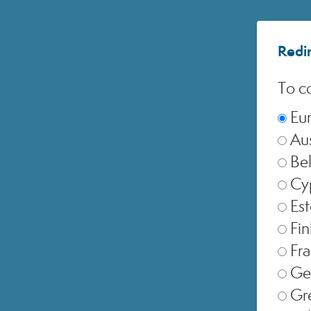
Redir
To co
Eu
Aus
Be
Cy
Est
Fin
Fr
Ge
Gr