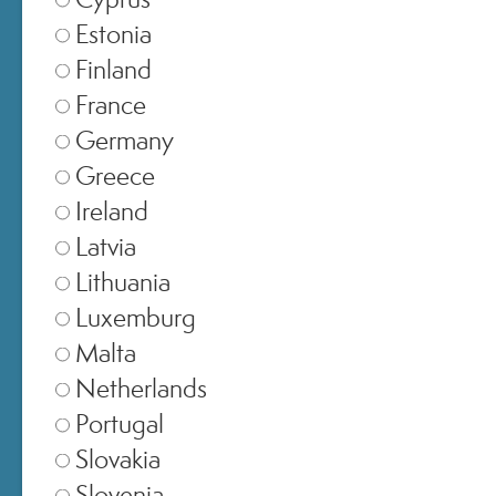
NUMERO
Estonia
D’ORDINE?
Finland
France
Germany
Il numero d’ordine viene inviato via email al
Greece
momento dell’acquisto. Inoltre, puoi
Ireland
sempre trovarlo accedendo al tuo account.
Latvia
Lithuania
Luxemburg
Malta
COME POSSO
Netherlands
Portugal
VERIFICARE LO
Slovakia
Slovenia