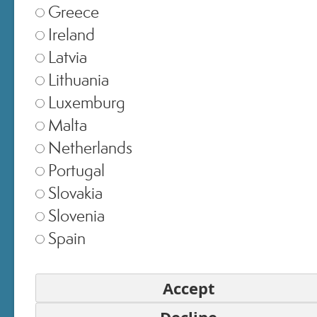
Greece
Ireland
Latvia
Lithuania
Luxemburg
EMAIL
Malta
Netherlands
Portugal
PASSWORD
Slovakia
Slovenia
Spain
ACCEDI
Accept
Hai dimenticato la password?