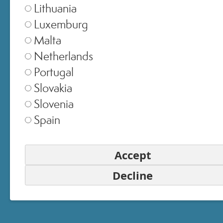
Lithuania
EMAIL
Luxemburg
Malta
Netherlands
PASSWORD
Portugal
Slovakia
Slovenia
ACCEDI
Spain
Hai dimenticato la password?
Accept
Accedi senza password
Decline
Oppure accedi con
ACCEDI CON FACEBOOK