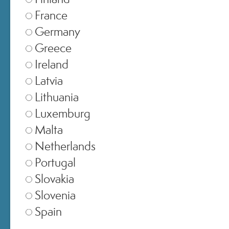
France
SELEZIONA NEGOZIO
Germany
Greece
Europe
▾
Ireland
Latvia
Lithuania
United Kingdom
▾
Luxemburg
Malta
Netherlands
Switzerland
▾
Portugal
Slovakia
Slovenia
Spain