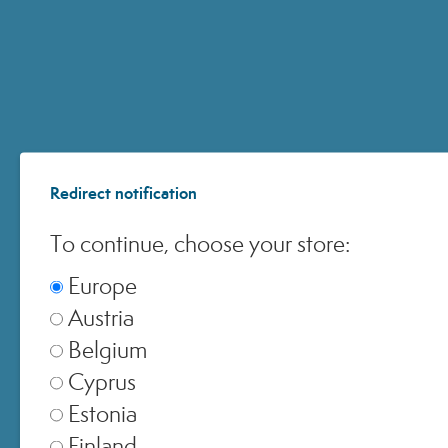
© 2025 All Rights ReservedMedspa Srl - Corso Sempione, 17 . 20145 Milano (Mi) -
CCIAA MI - REA 1956576 - Cap. Sociale € 2.000.000 I.V. - P.IVA 03229500610
Redirect notification
To continue, choose your store:
Europe
Austria
Belgium
Cyprus
Estonia
Finland