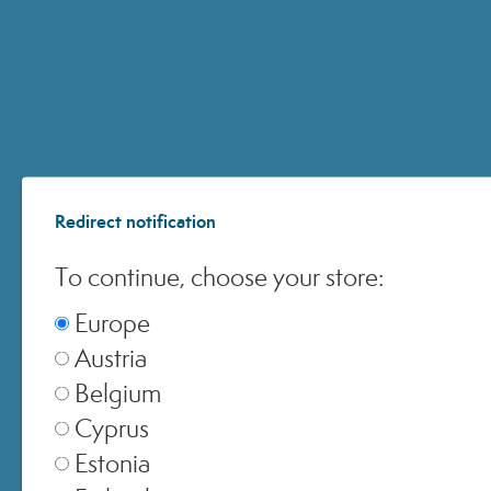
PROTOCOLLO
PELLE GRASSA
53,00 €
Redirect notification
To continue, choose your store:
Europe
Austria
Belgium
Iscriviti alla Newsletter
Cyprus
Riceverai un codice sconto del 15% sul tuo primo acquisto online su
Estonia
www.miamo.com
e nelle farmacie aderenti.