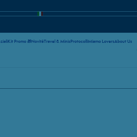
ziali
Kit Promo 🎁
Novità
Travel & Minis
Protocolli
Miamo Lovers
About Us
ting Body