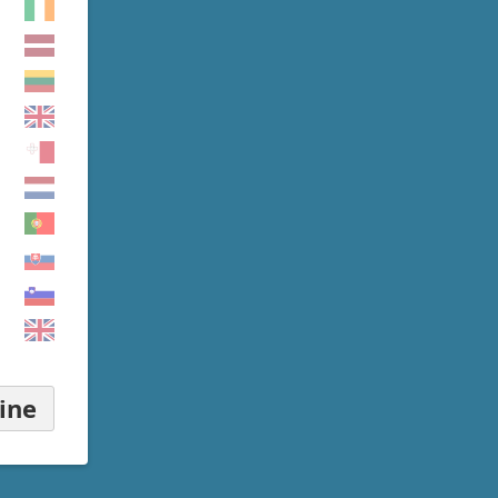
▾
ine