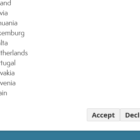
land
via
huania
xemburg
lta
therlands
tugal
vakia
venia
ain
Accept
Decl