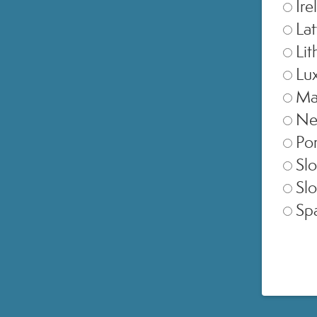
Ire
Lat
Lit
Lu
Ma
Ne
Por
Slo
Slo
Sp
SELEZIONA NEGOZIO
Europe