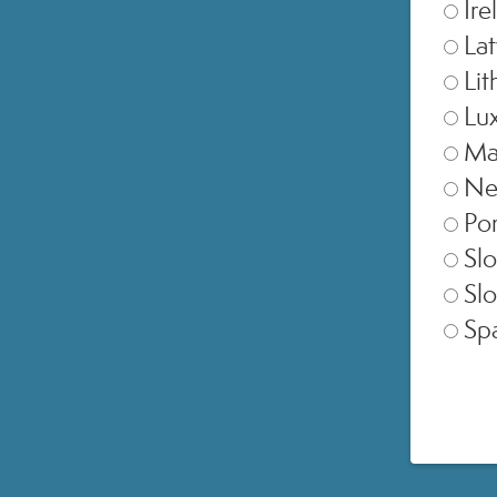
Ire
Lat
Lit
Lu
Ma
Ne
Por
Slo
Slo
Sp
SELEZIONA NEGOZIO
Europe