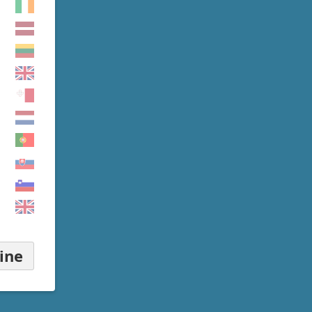
ine
▾