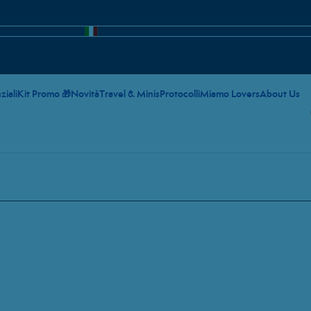
ziali
Kit Promo 🎁
Novità
Travel & Minis
Protocolli
Miamo Lovers
About Us
MASQUE