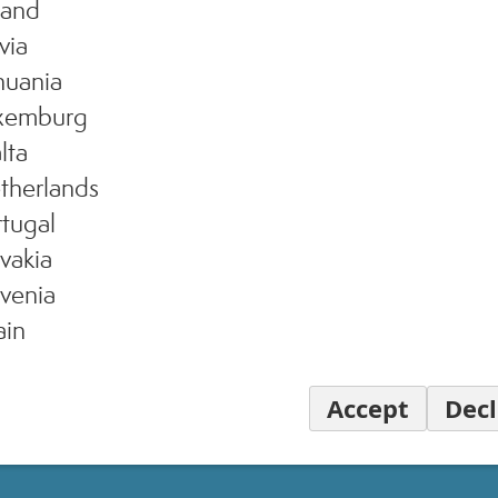
land
via
huania
xemburg
lta
therlands
tugal
vakia
venia
ain
Accept
Decl