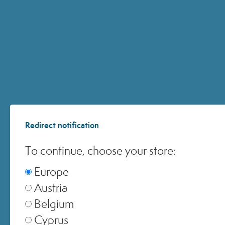
Europe
▾
United Kingdom
▾
Switzerland
▾
Redirect notification
To continue, choose your store:
Europe
Austria
Belgium
Cyprus