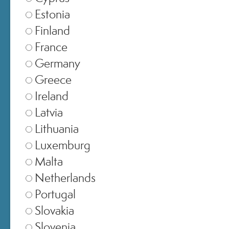
Estonia
Finland
France
Germany
SELEZIONA NEGOZIO
Greece
Ireland
Europe
▾
Latvia
Lithuania
Luxemburg
United Kingdom
▾
Malta
Netherlands
Portugal
Switzerland
▾
Slovakia
Slovenia