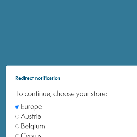
© 2025 All Rights ReservedMedspa Srl - Corso Sempione, 17 . 20145 Milano (Mi) -
CCIAA MI - REA 1956576 - Cap. Sociale € 2.000.000 I.V. - P.IVA 03229500610
Redirect notification
To continue, choose your store:
Europe
Austria
Belgium
Cyprus