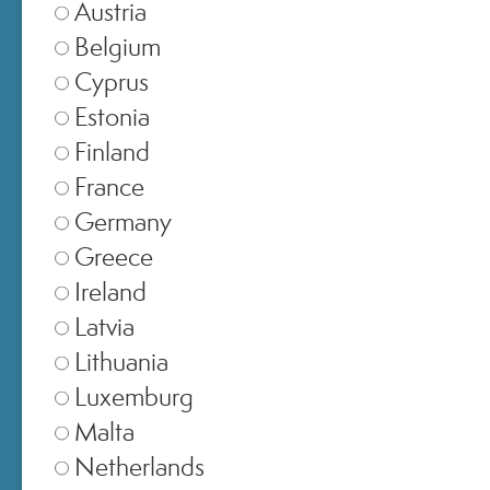
Austria
Belgium
Cyprus
Estonia
Finland
France
Germany
Greece
Ireland
SELEZIONA NEGOZIO
Latvia
Lithuania
Europe
▾
Luxemburg
Malta
Netherlands
United Kingdom
▾