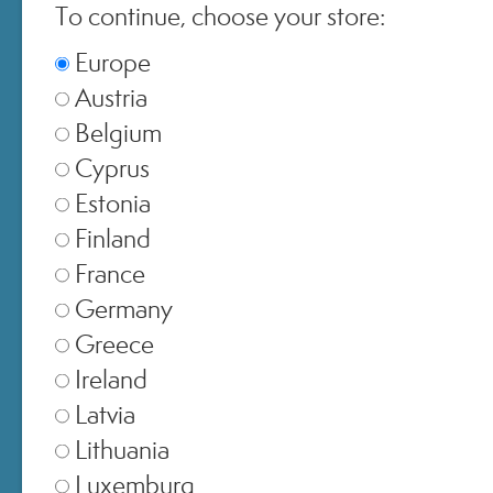
To continue, choose your store:
Europe
Austria
Belgium
Cyprus
Estonia
Finland
France
Germany
Greece
Ireland
Latvia
Lithuania
Luxemburg
1) Autovalutazione e test oftalmologico , 20 volontarie, 100% co