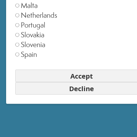
Malta
PASSWORD
Netherlands
Portugal
ACCEDI
Slovakia
Slovenia
Hai dimenticato la password?
Spain
Accedi senza password
Accept
Oppure accedi con
Decline
ACCEDI CON FACEBOOK
ACCEDI CON GOOGLE
Vuoi iscriverti?
Inizia da qui.