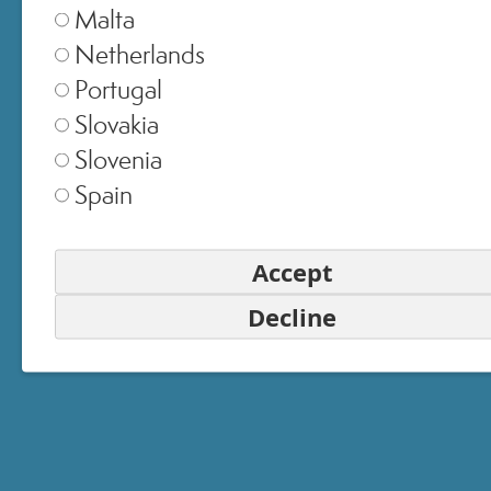
Malta
PASSWORD
Netherlands
Portugal
ACCEDI
Slovakia
Slovenia
Hai dimenticato la password?
Spain
Accedi senza password
Accept
Oppure accedi con
Decline
ACCEDI CON FACEBOOK
ACCEDI CON GOOGLE
Vuoi iscriverti?
Inizia da qui.