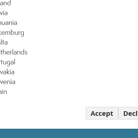
land
via
huania
xemburg
lta
therlands
tugal
vakia
venia
ain
Accept
Decl