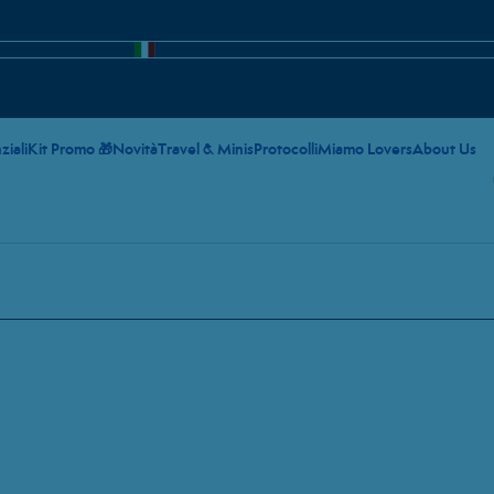
ziali
Kit Promo 🎁
Novità
Travel & Minis
Protocolli
Miamo Lovers
About Us
utti