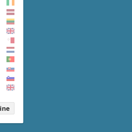
▾
ine
▾