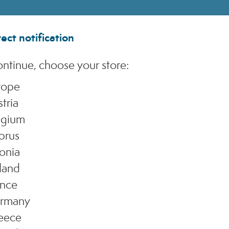
Politica Integrata Aziendale
Programma Loyalty
Comunicazioni
Regolamento Raccol
ect notification
Sustainability&Gov
ntinue, choose your store:
rope
tria
lgium
prus
onia
(Mi) - CCIAA MI - REA 1956576 - Cap. Sociale € 2.000.000 I.V. - P.IVA 03229500610
land
ance
rmany
eece