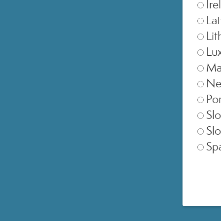
Ire
Lat
Lit
Lu
Ma
Ne
Por
Slo
Slo
SELEZIONA NEGOZIO
Sp
Europe
United Kingdom