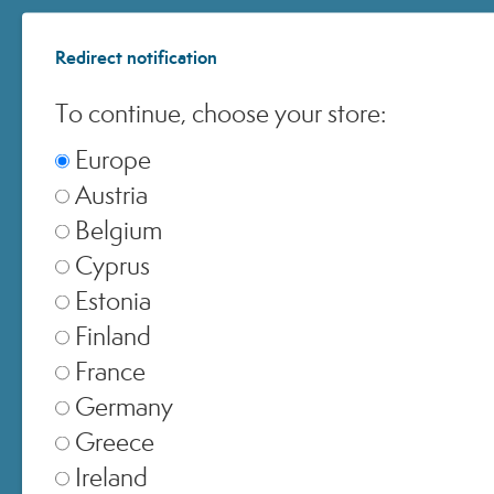
Redirect notification
© 2025 All Rights ReservedMedspa Srl - Corso Sempione, 17 . 20145 Milano (Mi) -
To continue, choose your store:
CCIAA MI - REA 1956576 - Cap. Sociale € 2.000.000 I.V. - P.IVA 03229500610
Europe
Austria
Belgium
Cyprus
Estonia
Finland
France
Germany
Greece
Ireland