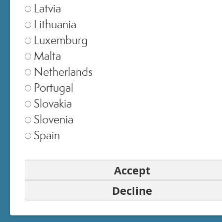
Latvia
Lithuania
Luxemburg
SELEZIONA NEGOZIO
Malta
Netherlands
Europe
▾
Portugal
Slovakia
Slovenia
United Kingdom
▾
Spain
Accept
Switzerland
▾
Decline