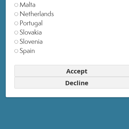
Malta
Netherlands
Portugal
© 2025 All Rights ReservedMedspa Srl - Corso Sempione, 17 . 20145 Milano (Mi) -
Slovakia
CCIAA MI - REA 1956576 - Cap. Sociale € 2.000.000 I.V. - P.IVA 03229500610
Slovenia
Spain
Accept
Decline