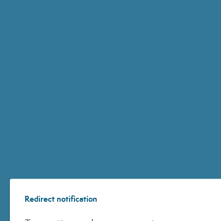
Redirect notification
Iscriviti alla Newsletter
Riceverai un codice sconto del 15% sul tuo primo acquisto online su