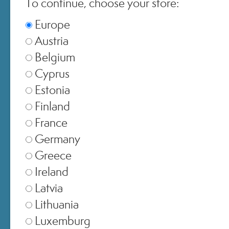
To continue, choose your store:
www.miamo.com
e nelle farmacie aderenti.
Europe
Austria
Inserisci
Acconsento al tracciamento dell'apertura delle email
Belgium
il
Desidero ricevere promozioni esclusive, inviti ad eventi e novità di
Cyprus
tuo
*
Miamo e Nutraiuvens.
Estonia
indirizzo
Finland
email
France
Germany
ACCOUNT
Greece
Ireland
SERVIZIO CLIENTI
Latvia
Lithuania
ACQUISTI ONLINE
Luxemburg