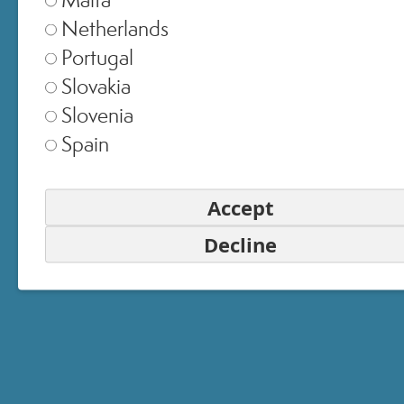
Netherlands
Portugal
United Kingdom
▾
Slovakia
Slovenia
Spain
Switzerland
▾
Accept
Decline