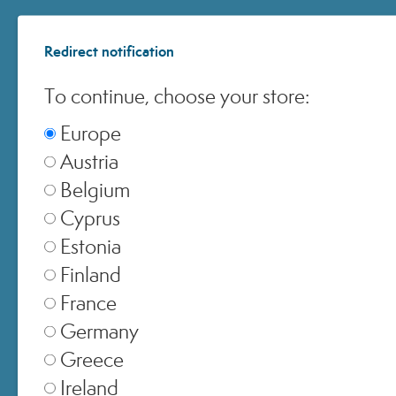
Redirect notification
To continue, choose your store:
© 2025 All Rights ReservedMedspa Srl - Corso Sempione, 17 . 20145 Milano (Mi) -
CCIAA MI - REA 1956576 - Cap. Sociale € 2.000.000 I.V. - P.IVA 03229500610
Europe
Austria
Belgium
Cyprus
Estonia
Finland
France
Germany
Greece
Ireland