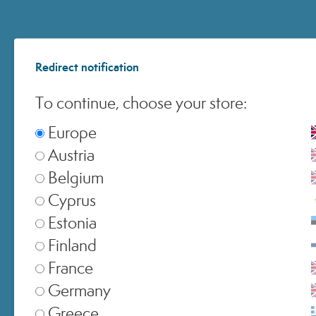
per poter acquistare in anteprima in occasione della
BLACK WEEK MIAMO!
Bastano solo pochi click: non perdere l'occasione.
Redirect notification
AFFRETTATI!
To continue, choose your store:
HAI TEMPO SOLO FINO AL 19
Europe
NOVEMBRE PER REGISTRARTI!
Austria
Nome *
Belgium
Cyprus
Estonia
Finland
Cognome *
France
Germany
Greece