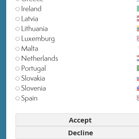
Data di nascita *
Ireland
Latvia
Lithuania
Telefono *
Luxemburg
Malta
Netherlands
Portugal
Email *
Slovakia
Slovenia
Spain
Password *
Accept
Decline