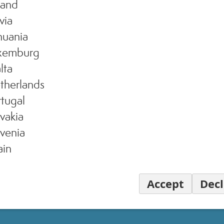
land
via
REGISTRATI
huania
xemburg
lta
*Iniziativa riservata ai nuovi iscritti alla community Miamo Lovers, che effettueranno l
therlands
razione dal 10 al 18 Novembre 2025. I nuovi registrati riceveranno successivamente v
tugal
comunicazione poter accedere in anteprima alle promozioni Black Week 2025.
vakia
venia
ain
Accept
Decl