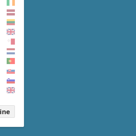
a
ia mail
ine