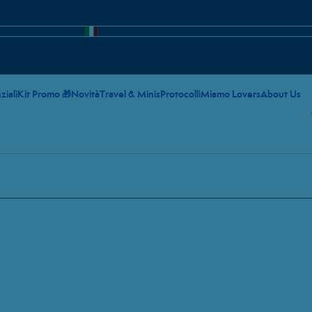
ziali
Kit Promo 🎁
Novità
Travel & Minis
Protocolli
Miamo Lovers
About Us