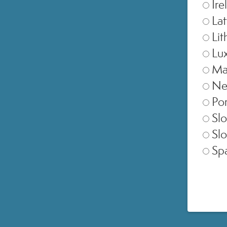
Ire
Lat
Lit
Lu
Ma
Ne
regist
Por
Slo
Slo
Sp