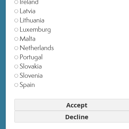
Ireland
Latvia
Lithuania
Luxemburg
Malta
Netherlands
Portugal
Slovakia
Slovenia
Spain
Test di autovalutazione
, 20 volontari (età 28-65) con pelle sec
Accept
e molto secca.
¹Immediatamente dopo la prima applicazione.
Decline
²Dopo 30 giorni d’utilizzo.