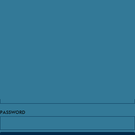
Devi essere loggato per gestire la tua wish list.
EMAIL
PASSWORD