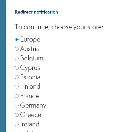
Redirect notification
To continue, choose your store:
Europe
Austria
Belgium
Cyprus
Estonia
Finland
France
Germany
Test di autovalutazione
, 20 volontari (età 28-65) con pelle sec
Greece
e molto secca.
Ireland
¹Immediatamente dopo la prima applicazione.
²Dopo 30 giorni d’utilizzo.