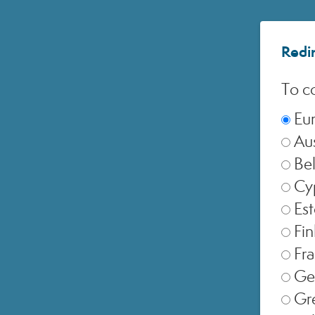
Redir
To co
Eu
Aus
Be
Cy
Est
Fin
Fr
Ge
Gr