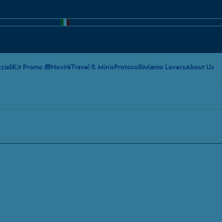
ziali
Kit Promo 🎁
Novità
Travel & Minis
Protocolli
Miamo Lovers
About Us
ROL-10 ml