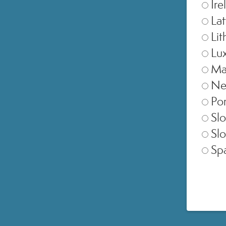
Ire
Lat
Lit
Lu
Ma
Ne
Por
Slo
Slo
Sp