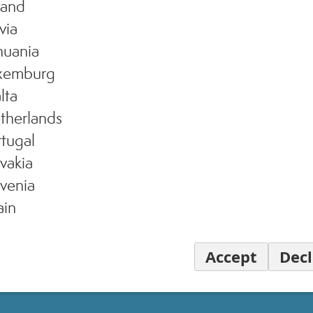
land
via
huania
xemburg
lta
therlands
tugal
vakia
venia
ain
Accept
Decl