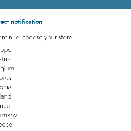
ect notification
ntinue, choose your store:
rope
tria
lgium
prus
onia
land
ance
rmany
eece