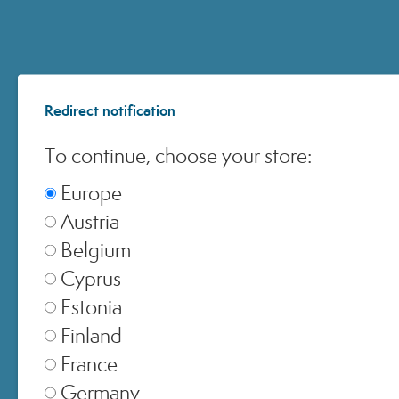
SELEZIONA NEGOZIO
Europe
▾
Redirect notification
To continue, choose your store:
Europe
United Kingdom
▾
Austria
Belgium
Cyprus
Switzerland
▾
Estonia
Finland
France
Germany