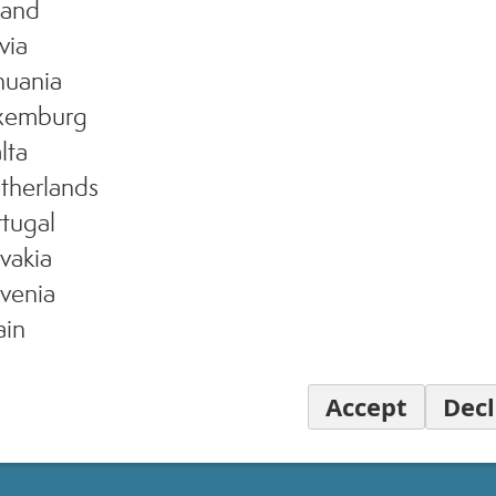
land
via
huania
xemburg
lta
therlands
tugal
vakia
venia
ain
Accept
Decl