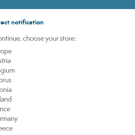
Sustainability&Gov
ect notification
ntinue, choose your store:
rope
tria
lgium
(Mi) - CCIAA MI - REA 1956576 - Cap. Sociale € 2.000.000 I.V. - P.IVA 03229500610
prus
onia
land
ance
rmany
eece