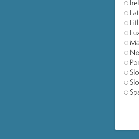
Ire
Lat
Lit
Lu
Ma
Ne
Por
SELEZIONA NEGOZIO
Slo
Slo
Europe
Sp
United Kingdom