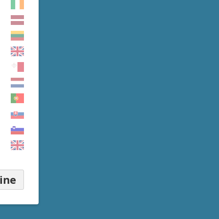
▾
ine
▾