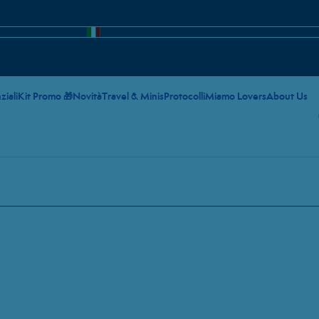
ziali
Kit Promo 🎁
Novità
Travel & Minis
Protocolli
Miamo Lovers
About Us
PIA DETERSIONE ILLUMINANTE
ANTE