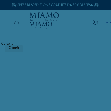
Skip
SPESE DI SPEDIZIONE GRATUITE DA 50€ DI SPESA
to
Salta
Content
al
Carre
contenuto
Cerca...
I nostri prodotti
Vitamine
Vitamina B5
Cerca ...
Chiudi
DETERGENTI
RADIANCE FOAM
CLEANSER 50 ML
Vai
alla
fine
della