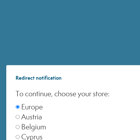
Europe
▾
United Kingdom
▾
Switzerland
▾
Redirect notification
To continue, choose your store:
Europe
Austria
Belgium
Cyprus