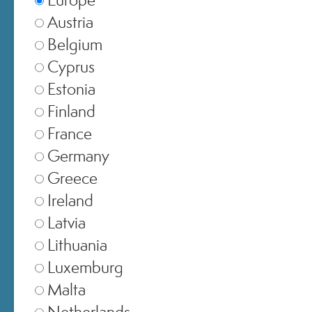
ACQUISTI ONLINE
Austria
Belgium
Cyprus
Estonia
Finland
© 2025 All Rights ReservedMedspa Srl - Corso Sempione, 17 . 20145 Milano (Mi) -
CCIAA MI - REA 1956576 - Cap. Sociale € 2.000.000 I.V. - P.IVA 03229500610
France
Germany
Greece
Ireland
Latvia
Lithuania
Luxemburg
Malta
Netherlands