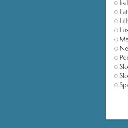
Ire
Lat
Lit
Switzerland
Lu
Ma
Ne
Por
Slo
Slo
Sp