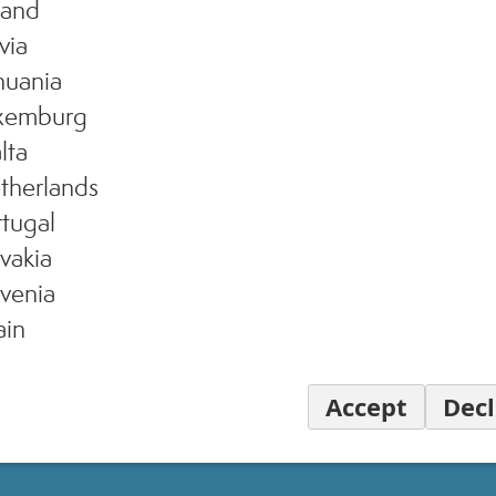
land
via
huania
xemburg
lta
therlands
tugal
vakia
venia
ain
Accept
Decl