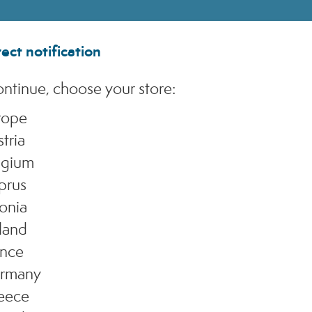
ect notification
ntinue, choose your store:
rope
tria
lgium
prus
onia
land
ance
rmany
eece