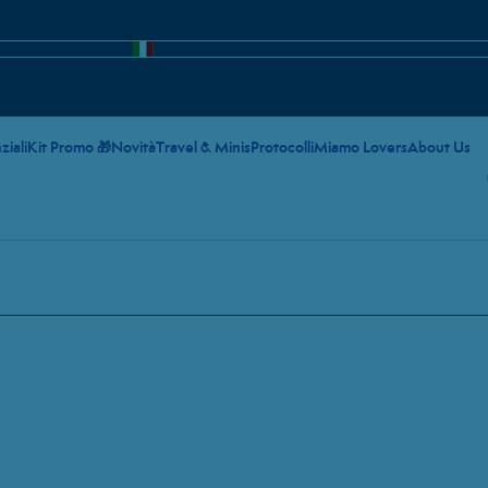
ziali
Kit Promo 🎁
Novità
Travel & Minis
Protocolli
Miamo Lovers
About Us