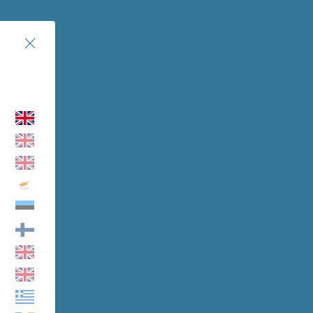
Chiudi
▾
▾