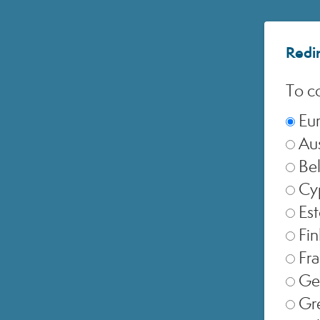
Redir
To co
Eu
Aus
Be
Cy
SELEZIONA NEGOZIO
Est
Fin
Europe
Fr
Ge
Gr
United Kingdom