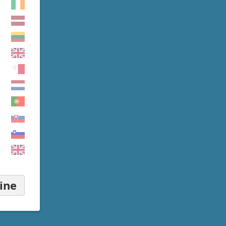
▾
ine